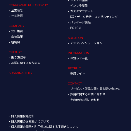
CORPORATE
PHILOSOPHY
インフラ基盤
企業理念
カスタマサポート
社長挨拶
DX・データ分析・コンサルティング
パッケージ製品
COMPANY
PC-LCM
会社概要
会社沿革
SOLUTION
組織図
デジタルソリューション
CULTURE
INFORMATION
働き方改革
お知らせ一覧
品質に関する取り組み
RECRUIT
SUSTAINABILITY
採用サイト
CONTACT
サービス・製品に関するお問い合わせ
採用に関するお問い合わせ
その他のお問い合わせ
個人情報保護方針
個人情報のお取扱いについて
個人情報の開示や利用停止に関する手続きについて