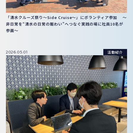
「清水クルーズ祭り～Side Cruise～」にボランティア参加 ～
非日常を“清水の日常の賑わい”へつなぐ実践の場に社員10名が
参画～
活動紹介
2026.05.01