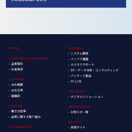
HOME
BUSINESS
システム開発
CORPORATE
PHILOSOPHY
インフラ基盤
企業理念
カスタマサポート
社長挨拶
DX・データ分析・コンサルティング
パッケージ製品
COMPANY
PC-LCM
会社概要
会社沿革
SOLUTION
組織図
デジタルソリューション
CULTURE
INFORMATION
働き方改革
お知らせ一覧
品質に関する取り組み
RECRUIT
SUSTAINABILITY
採用サイト