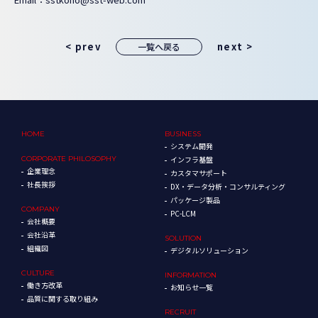
< prev
next >
一覧へ戻る
HOME
BUSINESS
システム開発
CORPORATE
PHILOSOPHY
インフラ基盤
企業理念
カスタマサポート
社長挨拶
DX・データ分析・コンサルティング
パッケージ製品
COMPANY
PC-LCM
会社概要
会社沿革
SOLUTION
組織図
デジタルソリューション
CULTURE
INFORMATION
働き方改革
お知らせ一覧
品質に関する取り組み
RECRUIT