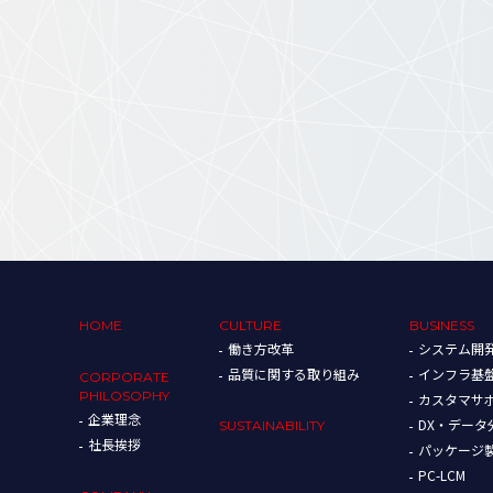
HOME
CULTURE
BUSINESS
働き方改革
システム開
品質に関する取り組み
インフラ基
CORPORATE
PHILOSOPHY
カスタマサ
企業理念
DX・デー
SUSTAINABILITY
社長挨拶
パッケージ
PC-LCM