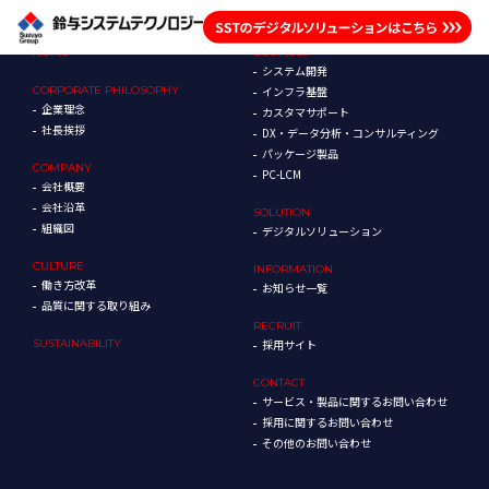
HOME
BUSINESS
システム開発
CORPORATE
PHILOSOPHY
インフラ基盤
企業理念
カスタマサポート
社長挨拶
DX・データ分析・コンサルティング
パッケージ製品
COMPANY
PC-LCM
会社概要
会社沿革
SOLUTION
組織図
デジタルソリューション
CULTURE
INFORMATION
働き方改革
お知らせ一覧
品質に関する取り組み
RECRUIT
SUSTAINABILITY
採用サイト
CONTACT
サービス・製品に関するお問い合わせ
採用に関するお問い合わせ
その他のお問い合わせ