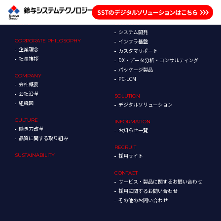
HOME
BUSINESS
システム開発
CORPORATE
PHILOSOPHY
インフラ基盤
企業理念
カスタマサポート
社長挨拶
DX・データ分析・コンサルティング
パッケージ製品
COMPANY
PC-LCM
会社概要
会社沿革
SOLUTION
組織図
デジタルソリューション
CULTURE
INFORMATION
働き方改革
お知らせ一覧
品質に関する取り組み
RECRUIT
SUSTAINABILITY
採用サイト
CONTACT
サービス・製品に関するお問い合わせ
採用に関するお問い合わせ
その他のお問い合わせ