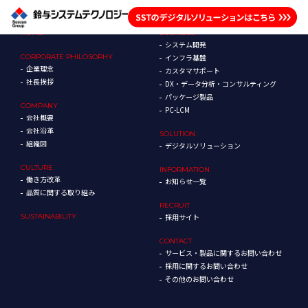
HOME
BUSINESS
システム開発
CORPORATE
PHILOSOPHY
インフラ基盤
企業理念
カスタマサポート
社長挨拶
DX・データ分析・コンサルティング
パッケージ製品
COMPANY
PC-LCM
会社概要
会社沿革
SOLUTION
組織図
デジタルソリューション
CULTURE
INFORMATION
働き方改革
お知らせ一覧
品質に関する取り組み
RECRUIT
SUSTAINABILITY
採用サイト
CONTACT
サービス・製品に関するお問い合わせ
採用に関するお問い合わせ
その他のお問い合わせ