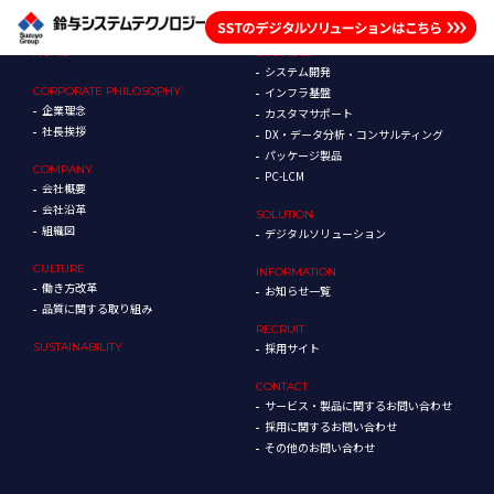
HOME
BUSINESS
システム開発
CORPORATE
PHILOSOPHY
インフラ基盤
企業理念
カスタマサポート
社長挨拶
DX・データ分析・コンサルティング
パッケージ製品
COMPANY
PC-LCM
会社概要
会社沿革
SOLUTION
組織図
デジタルソリューション
CULTURE
INFORMATION
働き方改革
お知らせ一覧
品質に関する取り組み
RECRUIT
SUSTAINABILITY
採用サイト
CONTACT
サービス・製品に関するお問い合わせ
採用に関するお問い合わせ
その他のお問い合わせ