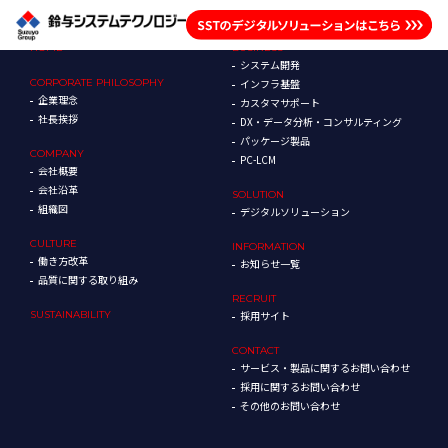
HOME
BUSINESS
システム開発
CORPORATE
PHILOSOPHY
インフラ基盤
企業理念
カスタマサポート
社長挨拶
DX・データ分析・コンサルティング
パッケージ製品
COMPANY
PC-LCM
会社概要
会社沿革
SOLUTION
組織図
デジタルソリューション
CULTURE
INFORMATION
働き方改革
お知らせ一覧
品質に関する取り組み
RECRUIT
SUSTAINABILITY
採用サイト
CONTACT
サービス・製品に関するお問い合わせ
採用に関するお問い合わせ
その他のお問い合わせ