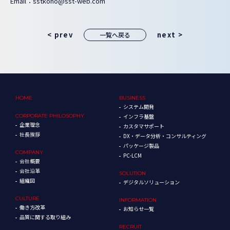
Email：sstkoho@sst-web.com
< prev
next >
一覧へ戻る
HOME
BUSINESS
システム開発
CORPORATE
PHILOSOPHY
インフラ基盤
企業理念
カスタマサポート
社長挨拶
DX・データ分析・コンサルティング
パッケージ製品
COMPANY
PC-LCM
会社概要
会社沿革
SOLUTION
組織図
デジタルソリューション
CULTURE
INFORMATION
働き方改革
お知らせ一覧
品質に関する取り組み
RECRUIT