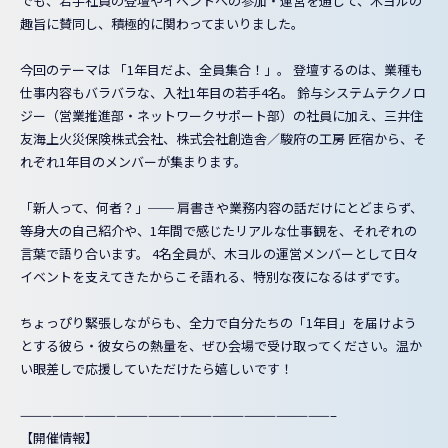
でも、若手社員の登壇やイベントへの参加・運営を通じて、木ヨルの
趣旨に賛同し、積極的に関わってまいりました。
今回のテーマは
「1年目だよ、全員集合！」
。 登壇するのは、業種も
仕事内容もバラバラな、入社1年目の若手4名。 鈴与システムテクノロ
ジー（営業推進部・ネットワークサポート部）の社員に加え、三井住
友海上火災保険株式会社、株式会社創造舎／駿府の工房 匠宿から、そ
れぞれ1年目のメンバーが集まります。
「新人って、何者？」── 肩書きや業務内容の話だけにとどまらず、
等身大の自己紹介や、1年間で感じたリアルな仕事観を、それぞれの
言葉で語り合います。 4名全員が、木ヨルの運営メンバーとして日々
イベントを支えてきたからこそ語れる、特別な夜になるはずです。
ちょっぴり緊張しながらも、全力で自分たちの「1年目」を届けよう
とする彼ら・彼女らの熱量を、ぜひ会場で受け取ってください。温か
い眼差しで応援していただけたら嬉しいです！
—————————————————————————————–
【開催情報】