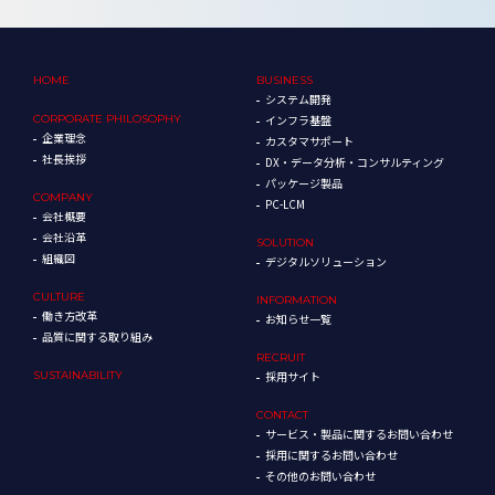
HOME
BUSINESS
システム開発
CORPORATE
PHILOSOPHY
インフラ基盤
企業理念
カスタマサポート
社長挨拶
DX・データ分析・コンサルティング
パッケージ製品
COMPANY
PC-LCM
会社概要
会社沿革
SOLUTION
組織図
デジタルソリューション
CULTURE
INFORMATION
働き方改革
お知らせ一覧
品質に関する取り組み
RECRUIT
SUSTAINABILITY
採用サイト
CONTACT
サービス・製品に関するお問い合わせ
採用に関するお問い合わせ
その他のお問い合わせ