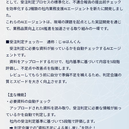
として、受注判定プロセスの標準化と、不適合報告の提出前チェック
を効率化する2種類の社内業務支援AIエージェントを新たに開発しまし
た。
これらのAIエージェントは、現場の課題を起点とした実証開発を通じ
て、業務品質向上とDX推進を加速させる取り組みの一環です。
■受注判定チェッカー 通称：じゅはんくん
受注判定に必要な資料が揃っているかを自動チェックするAIエージ
ェントです。
資料をアップロードするだけで、社内基準に基づいて内容を5段階
評価し、不足点や改善点を指摘します。
レビューしてもらう前に自分で準備不足を補えるため、判定会議の
質とスピードを大きく向上させます。
【主な機能】
・必要資料の自動チェック
アップロードされた資料を読み取り、受注判定に必要な情報が揃っ
ているかを自動で判定します。
社内の受注判定基準に基づいて5段階で評価します。
➡ 判定会議での“資料不足による差し戻し”を防止！