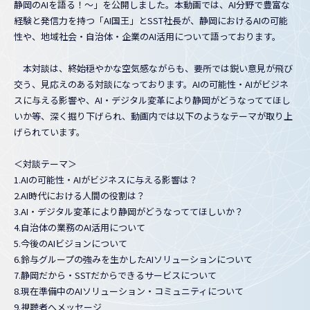
静岡のAIを語る！～」を公開しました。本動画では、AI分野で豊富な
経験と発信力を持つ「AI国王」とSST社長が、静岡におけるAIの可能
性や、地域社会・自治体・企業のAI活用について語っております。
本対談は、終始穏やかな空気感ながらも、要所では鋭い意見が飛び
交う、見応えのある対談になっております。AIの可能性・AIがビジネ
スに与える影響や、AI・デジタル変革により静岡がどうなっててほし
いか等、深く掘り下げられ、動画内では以下のようなテーマが取り上
げられています。
＜対談テーマ＞
1.AIの可能性・AIがビジネスに与える影響は？
2.AI時代における人間の役割は？
3.AI・デジタル変革により静岡がどうなっててほしいか？
4.自治体の業務のAI活用について
5.今後のAIビジョンについて
6.鈴与グループの強みを生かしたAIソリューションについて
7.静岡だから・SSTだからできるサービスについて
8.現在準備中のAIソリューション・コミュニティについて
9.視聴者へメッセージ