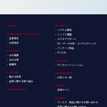
HOME
BUSINESS
システム開発
CORPORATE
PHILOSOPHY
インフラ基盤
企業理念
カスタマサポート
社長挨拶
DX・データ分析・コンサルティング
パッケージ製品
COMPANY
PC-LCM
会社概要
会社沿革
SOLUTION
組織図
デジタルソリューション
CULTURE
INFORMATION
働き方改革
お知らせ一覧
品質に関する取り組み
RECRUIT
SUSTAINABILITY
採用サイト
CONTACT
サービス・製品に関するお問い合わせ
採用に関するお問い合わせ