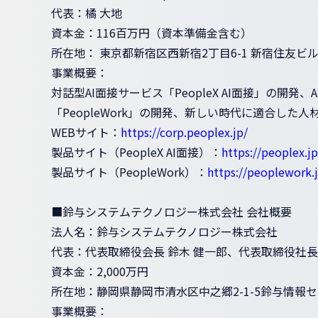
代表：橘 大地
資本金：116百万円（資本準備金含む）
所在地： 東京都新宿区西新宿2丁目6-1 新宿住友ビル
事業概要：
対話型AI面接サービス「PeopleX AI面接」の開
「PeopleWork」の開発、新しい時代に適合した人材紹
WEBサイト：
https://corp.peoplex.jp/
製品サイト（PeopleX AI面接）：
https://peoplex.jp
製品サイト（PeopleWork）：
https://peoplework.
■鈴与システムテクノロジー株式会社 会社概要
法人名：鈴与システムテクノロジー株式会社
代表：代表取締役会長 鈴木 健一郎、代表取締役社長 
資本金：2,000万円
所在地：静岡県静岡市清水区中之郷2-1-5鈴与情報
事業概要：