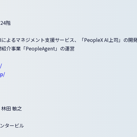
24階
発、AIによるマネジメント支援サービス、「PeopleX AI上司
介事業「PeopleAgent」の運営
/
jp/
林田 敏之
センタービル