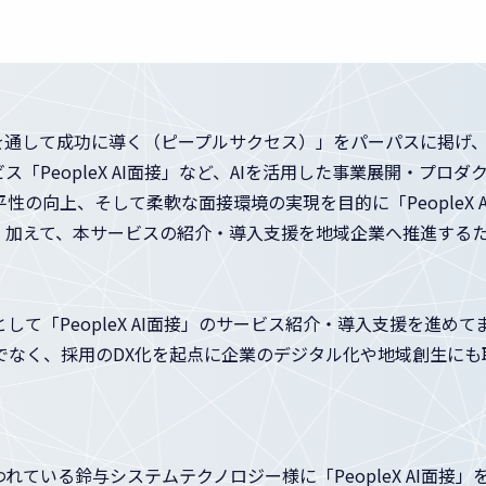
援を通して成功に導く（ピープルサクセス）」をパーパスに掲げ
「PeopleX AI面接」など、AIを活用した事業展開・プロ
の向上、そして柔軟な面接環境の実現を目的に「PeopleX
加えて、本サービスの紹介・導入支援を地域企業へ推進するため
て「PeopleX AI面接」のサービス紹介・導入支援を進め
でなく、採用のDX化を起点に企業のデジタル化や地域創生にも
ている鈴与システムテクノロジー様に「PeopleX AI面接