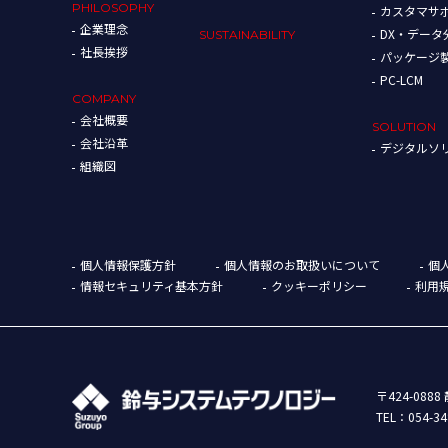
PHILOSOPHY
カスタマサ
企業理念
DX・デー
SUSTAINABILITY
社長挨拶
パッケージ
PC-LCM
COMPANY
会社概要
SOLUTION
会社沿革
デジタルソ
組織図
個人情報保護方針
個人情報のお取扱いについて
個
情報セキュリティ基本方針
クッキーポリシー
利用
〒424-08
TEL：
054-34