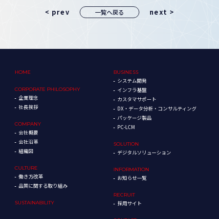
< prev
next >
一覧へ戻る
HOME
BUSINESS
システム開発
CORPORATE
PHILOSOPHY
インフラ基盤
企業理念
カスタマサポート
社長挨拶
DX・データ分析・コンサルティング
パッケージ製品
COMPANY
PC-LCM
会社概要
会社沿革
SOLUTION
組織図
デジタルソリューション
CULTURE
INFORMATION
働き方改革
お知らせ一覧
品質に関する取り組み
RECRUIT
SUSTAINABILITY
採用サイト