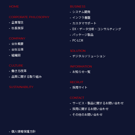
HOME
BUSINESS
システム開発
CORPORATE
PHILOSOPHY
インフラ基盤
企業理念
カスタマサポート
社長挨拶
DX・データ分析・コンサルティング
パッケージ製品
COMPANY
PC-LCM
会社概要
会社沿革
SOLUTION
組織図
デジタルソリューション
CULTURE
INFORMATION
働き方改革
お知らせ一覧
品質に関する取り組み
RECRUIT
SUSTAINABILITY
採用サイト
CONTACT
サービス・製品に関するお問い合わせ
採用に関するお問い合わせ
その他のお問い合わせ
個人情報保護方針