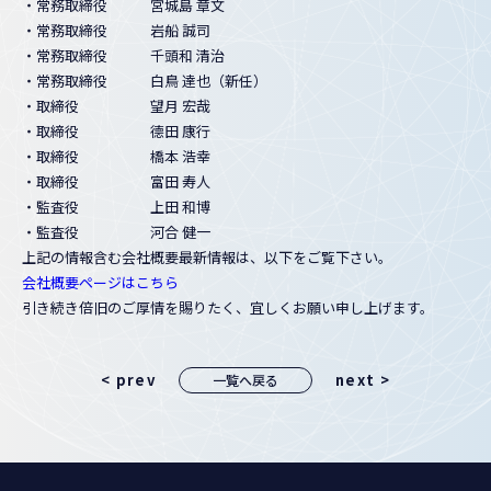
・常務取締役 宮城島 章文
・常務取締役 岩船 誠司
・常務取締役 千頭和 清治
・常務取締役 白鳥 達也（新任）
・取締役 望月 宏哉
・取締役 德田 康行
・取締役 橋本 浩幸
・取締役 富田 寿人
・監査役 上田 和博
・監査役 河合 健一
上記の情報含む会社概要最新情報は、以下をご覧下さい。
会社概要ページはこちら
引き続き倍旧のご厚情を賜りたく、宜しくお願い申し上げます。
< prev
next >
一覧へ戻る