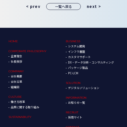
< prev
next >
一覧へ戻る
HOME
BUSINESS
システム開発
CORPORATE
PHILOSOPHY
インフラ基盤
企業理念
カスタマサポート
社長挨拶
DX・データ分析・コンサルティング
パッケージ製品
COMPANY
PC-LCM
会社概要
会社沿革
SOLUTION
組織図
デジタルソリューション
CULTURE
INFORMATION
働き方改革
お知らせ一覧
品質に関する取り組み
RECRUIT
SUSTAINABILITY
採用サイト